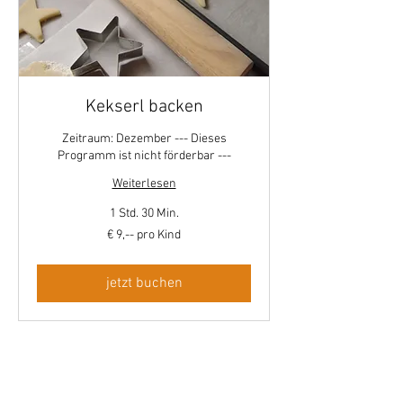
Kekserl backen
Zeitraum: Dezember --- Dieses
Programm ist nicht förderbar ---
Weiterlesen
1 Std. 30 Min.
€
€ 9,-- pro Kind
9,-
-
pro
Kind
jetzt buchen