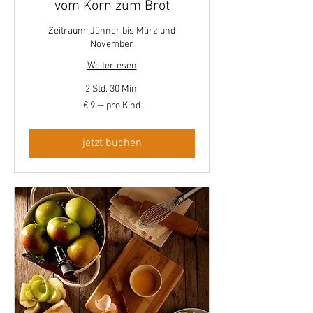
vom Korn zum Brot
Zeitraum: Jänner bis März und
November
Weiterlesen
2 Std. 30 Min.
€
€ 9,-- pro Kind
9,-
-
pro
Kind
jetzt buchen