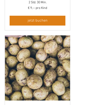
2 Std. 30 Min.
€
€ 9,-- pro Kind
9,-
-
pro
Kind
jetzt buchen