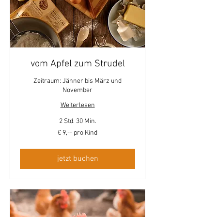
vom Apfel zum Strudel
Zeitraum: Jänner bis März und
November
Weiterlesen
2 Std. 30 Min.
€
€ 9,-- pro Kind
9,-
-
pro
Kind
jetzt buchen