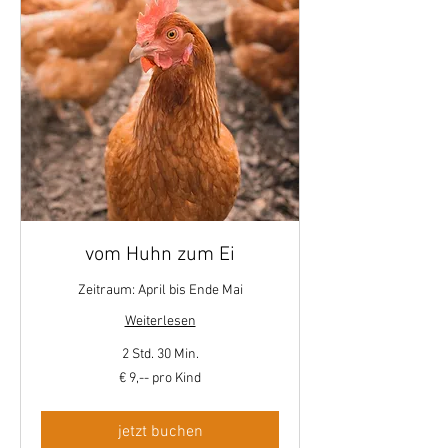
vom Huhn zum Ei
Zeitraum: April bis Ende Mai
Weiterlesen
2 Std. 30 Min.
€
€ 9,-- pro Kind
9,-
-
pro
Kind
jetzt buchen