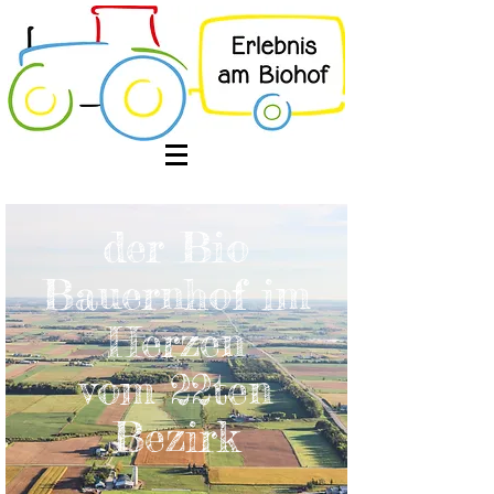
der Bio
Bauernhof im
Herzen
vom 22ten
Bezirk