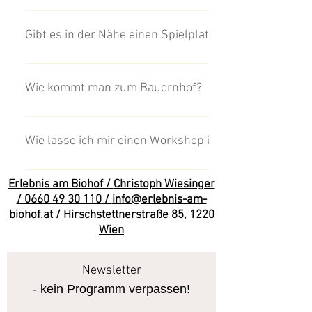
Ja, wir sind flexibel.
Gibt es in der Nähe einen Spielplatz?
Ja, es gibt einen Spiletplatz 2 Geh-Minuten
Hirschstetten sind ca. 5 Geh-Minuten entfern
Wie kommt man zum Bauernhof?
Nähe!
Der Biohof ist sehr gut öffentlich erreichbar
http://efa.vor.at/wvb/XSLT_TRIP_REQUEST
Wie lasse ich mir einen Workshop über das Wiener S
language=de&sessionID=0&requestID=0&ex
Hier geht's zum Angebotskatalog: Microsoft
Erlebnis am Biohof /
Christoph Wiesinger
Schulfruchtprogramm Angebotskatalog Schul
/
0660 49 30 110
/
info@erlebnis-am-
geht's zum Anmeldeformular: Exkursion mit 
biohof.at
/ Hirschstettnerstraße 85, 1220
Wien
Newsletter
- kein Programm verpassen!